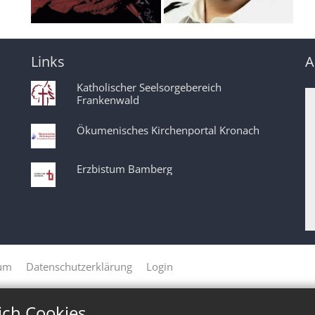
Links
A
Katholischer Seelsorgebereich
Frankenwald
Ökumenisches Kirchenportal Kronach
Erzbistum Bamberg
um
Datenschutzerklärung
Login
ich Cookies