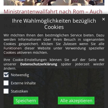
Ministrantenwallfahrt nach Rom – Auch
wir waren dabei!
✕
Ihre Wahlmöglichkeiten bezüglich
Cookies
24. Sept. 2024
Ministrantinnen und Ministranten unserer Region
Wir möchten Ihnen den bestmöglichen Service bieten. Dazu
werden Informationen über Ihren Besuch in sogenannten
besuchten den Papst
Cookies gespeichert. Klicken Sie
Zulassen
wenn Sie alle
Funktionen dieser Website unter Verwendung spezieller
Mehr
Cookies aktiveren möchten.
Ihre Cookie-Einstellungen können Sie auf der Seite mit
unserer
Datenschutzerklärung
später jederzeit wieder
ändern.
Notwendig
Externe Inhalte
Statistiken
Speichern
Alle akzeptieren